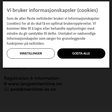
Langset Maritime - Safety
Vi bruker informasjonskapsler (cookies)
Som de aller fleste nettsteder bruker vi informasjonskapsler
Course for Seafarers on
(cookies) for at du skal få en optimal brukeropplevelse. Vi
kommer ikke til å lagre eller behandle opplysninger med
Smaller Vessels 9th
mindre du gir samtykke til dette. Unntaket er nødvendige
informasjonskapsler som sørger for grunnleggende
October
funksjoner på nettsiden.
INNSTILLINGER
GODTA ALLE
Langset Maritime are hosting a Safety Course for
Seafarers on Smaller Ships in Molde on Thursday,
October 9.
Registration & Information:
🌐
www.langsetmaritime.no
✉️
post@maritime-as.no